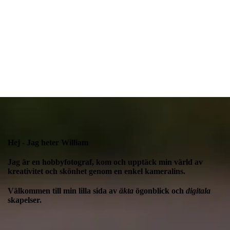
Hej - Jag heter William
Jag är en hobbyfotograf, kom och upptäck min värld av
kreativitet och skönhet genom en enkel kameralins.
Välkommen till min lilla sida av
äkta
ögonblick och
digitala
skapelser.